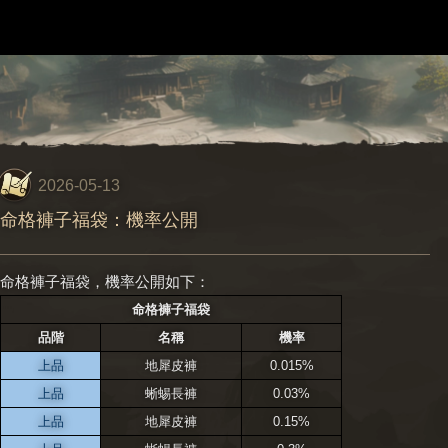
2026-05-13
命格褲子福袋：機率公開
命格褲子福袋，機率公開如下：
命格褲子福袋
品階
名稱
機率
上品
地犀皮褲
0.015%
上品
蜥蜴長褲
0.03%
上品
地犀皮褲
0.15%